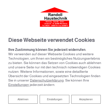
Diese Webseite verwendet Cookies
Ihre Zustimmung können Sie jederzeit widerrufen.
Wir verwenden auf dieser Webseite Cookies und weitere
Technologien, um Ihnen ein bestmögliches Nutzungserlebnis
zu bieten. Sie können das Setzen von Cookies auch ablehnen
und unsere Seite nur mit den technisch notwendigen Cookies
nutzen. Weitere Informationen, sowie eine detaillierte
Übersicht der Cookies und eingesetzten Technologien finden
Startseite
»
Bad
»
Badinspiration & Musterbäder
»
Luxus-Bad 4,6 ㎡
Sie in unserer
Datenschutzerklärung
. Sie können Ihre
Einstellungen
jederzeit ändern.
Luxus-Bad 4,6 ㎡
Ablehnen
Ablehnen
Einstellungen
Akzeptieren