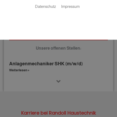
Datenschutz
Impressum
Ein starkes Team wartet auf
tatkräftige Unterstützung!
Unsere offenen Stellen:
Anlagenmechaniker SHK (m/w/d)
Weiterlesen »
Karriere bei Randoll Haustechnik