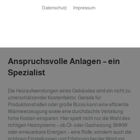
Datenschutz
Impressum
Anspruchsvolle Anlagen – ein
Spezialist
Die Heizaufwendungen eines Gebäudes sind ein nicht zu
unterschätzender Kostenfaktor. Gerade für
Produktionshallen oder große Büros kann eine effiziente
Wärmeerzeugung sowie eine durchdachte Verteilung
hohe Kosten einsparen. Hier spielt nicht nur die Wahl des
richtigen Heizsystems – ob Öl- oder Gasheizung, BHKW
oder erneuerbare Energien – eine Rolle, sondern auch die
richtigen Einstellungen und Erfahrung bei der Wartung.