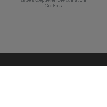
Bitte akzeptieren Sie zuerst die
Cookies.
Kontakt
Randoll Haustechnik
Inh.
Christian Randoll
Lindenstraße 14
69469 Weinheim
Telefon:
06201 2556779