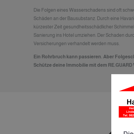
Die Folgen eines Wasserschadens sind oft schw
Schäden an der Bausubstanz. Durch eine Havarie
kürzester Zeit gesundheitsschädlicher Schimmel 
Sanierung ins Hotel umziehen. Der Schaden durc
Versicherungen verhandelt werden muss.
Ein Rohrbruch kann passieren. Aber Folgesc
Schütze deine Immobilie mit dem RE.GUARD
Die