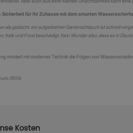
ät entdeckt. Aber auch aus einer kleinen Unachtsamkeit kann e
:
Sicherheit für Ihr Zuhause mit dem smarten Wassersicher
als gedacht, ein aufgedrehter Gartenschlauch ist schnell vergess
n, Kalk und Frost beschädigt. Kein Wunder also, dass es in Deut
 mindert mit moderner Technik die Folgen von Wasserschäden, i
ruck-39356
nse Kosten