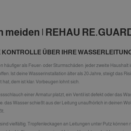
 meiden | REHAU RE.GUARD
E KONTROLLE ÜBER IHRE WASSERLEITUN
äufiger als Feuer- oder Sturmschäden: jeder zweite Haushalt ist
n. Ist deine Wasserinstallation älter als 20 Jahre, steigt das Ri
 hat, dem ist klar: Vorbeugen lohnt sich.
ssschlauch einer Armatur platzt, ein Ventil ist defekt oder das 
: das Wasser schießt aus der Leitung unaufhörlich in deinen Wo
t.
ind vielfältig. Tropfenleckagen an Leitungen unter Putz können 