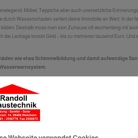
erwiegend: Möbel, Teppiche aber auch unersetzliche Erinnerung
 durch Wasserschaden verliert deine Immobilie an Wert. In der 
bilden. Deshalb muss man sein Zuhause oft wochenlang mit laute
h die Leckage kostet Geld – bis zu mehreren tausend Euro. Und 
häden wie etwa Schimmelbildung und damit aufwendige Sani
 Wasserwarnsystem.
se Webseite verwendet Cookies