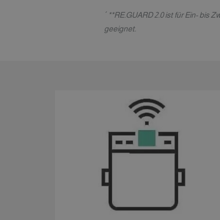
´
**RE.GUARD 2.0 ist für Ein- bis
geeignet.