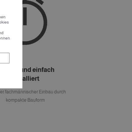
nen
okies
nd
können
chnell und einfach
installiert
her fachmännischer Einbau durch
kompakte Bauform