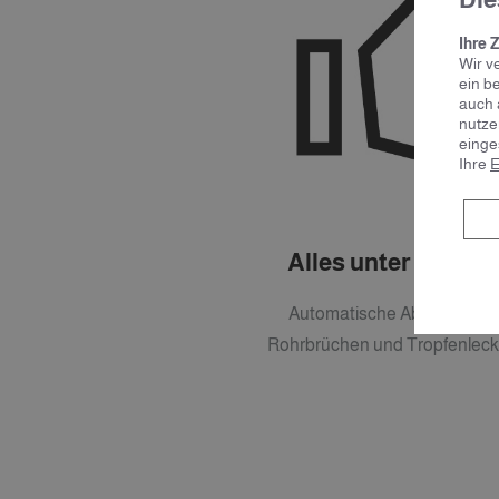
Ihre 
Wir v
ein b
auch 
nutze
einge
Ihre
E
Alles unter Kontrol
Automatische Absperrung 
Rohrbrüchen und Tropfenlec