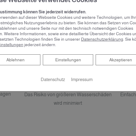
Zustimmung können Sie jederzeit widerrufen.
erwenden auf dieser Webseite Cookies und weitere Technologien, um Ih
estmögliches Nutzungserlebnis zu bieten. Sie können das Setzen von Co
ablehnen und unsere Seite nur mit den technisch notwendigen Cookies
n. Weitere Informationen, sowie eine detaillierte Übersicht der Cookies u
setzten Technologien finden Sie in unserer
Datenschutzerklärung
. Sie 
instellungen
jederzeit ändern.
Ablehnen
Ablehnen
Einstellungen
Akzeptieren
le
Entspannen und Geld
S
sparen
Datenschutz
Impressum
bei
kagen
Das Risiko von größeren Wasserschäden
Einfac
wird minimiert