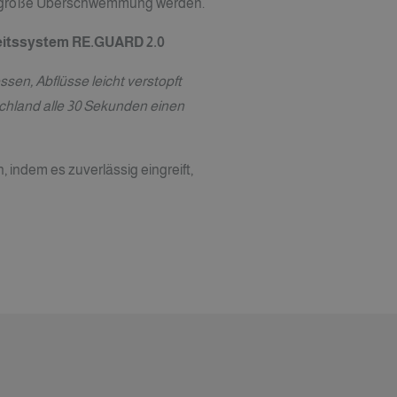
ine große Überschwemmung werden.
heitssystem RE.GUARD 2.0
en, Abflüsse leicht verstopft
schland alle 30 Sekunden einen
ndem es zuverlässig eingreift,