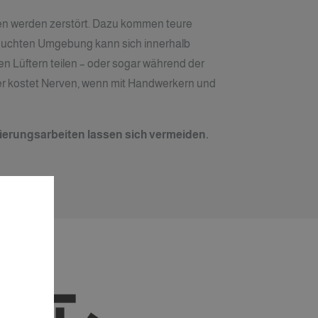
en werden zerstört. Dazu kommen teure
feuchten Umgebung kann sich innerhalb
n Lüftern teilen – oder sogar während der
er kostet Nerven, wenn mit Handwerkern und
erungsarbeiten lassen sich vermeiden.